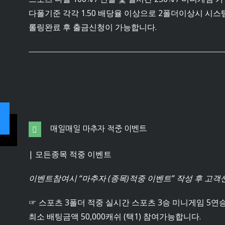
다폴기준 각각 1.50 배당율 이상으로 2폴더이상시 시스
롤링완료 후 출금신청이 가능합니다.
매일매일 마추자 적중 이벤트
| 모든종목 적중 이벤트
이벤트참여시 “마추자 (종목)적중 이벤트” 작성 후 고객
☞ 스포츠 3폴더 적중 실시간 스포츠 3승 미니게임 5연
최소 배팅금액 50,000캐쉬 (택1) 참여가능합니다.