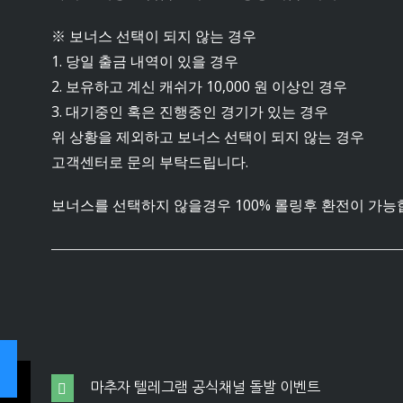
※ 보너스 선택이 되지 않는 경우
1. 당일 출금 내역이 있을 경우
2. 보유하고 계신 캐쉬가 10,000 원 이상인 경우
3. 대기중인 혹은 진행중인 경기가 있는 경우
위 상황을 제외하고 보너스 선택이 되지 않는 경우
고객센터로 문의 부탁드립니다.
보너스를 선택하지 않을경우 100% 롤링후 환전이 가능
마추자 텔레그램 공식채널 돌발 이벤트