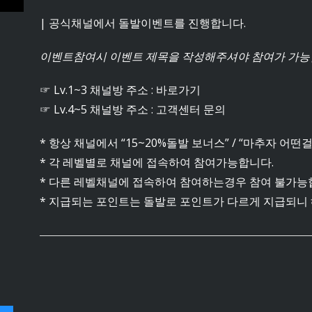
| 공식채널에서 돌발이벤트를 진행합니다.
이벤트참여시 이벤트 제목을 작성해주셔야 참여가 가능
☞ Lv.1~3 채널방 주소 : 바로가기
☞ Lv.4~5 채널방 주소 : 고객센터 문의
* 항상 채널에서 “15~20%돌발 보너스” / “마추자 어떤걸
* 각 레벨별로 채널에 접속하여 참여가능합니다.
* 다른 레벨채널에 접속하여 참여하는경우 참여 불가능
* 지급되는 포인트는 돌발로 포인트가 다르게 지급되니 