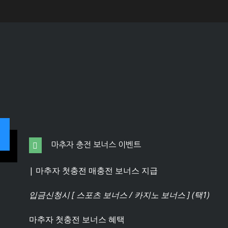
마추자 충전 보너스 이벤트
| 마추자 첫충전 매충전 보너스 지급
입금신청시 [ 스포츠 보너스 / 카지노 보너스 ] (택1)
마추자 첫충전 보너스 혜택