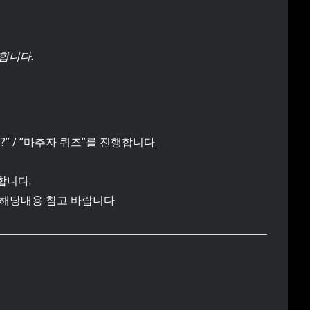
합니다.
?” / “마추자 퀴즈”를 진행합니다.
합니다.
해당내용 참고 바랍니다.